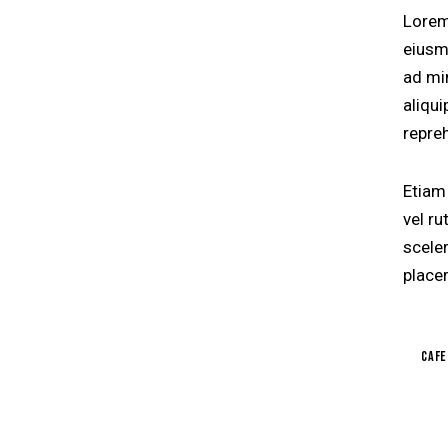
Lorem
eiusm
ad mi
aliqu
repre
Etiam 
vel r
scele
placer
Cafe