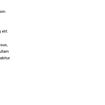
enim
elit.
isus,
ullam
abitur