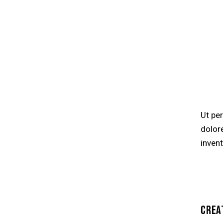
Ut pe
dolor
invent
CREA