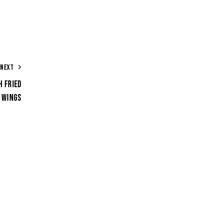
NEXT
H FRIED
 WINGS