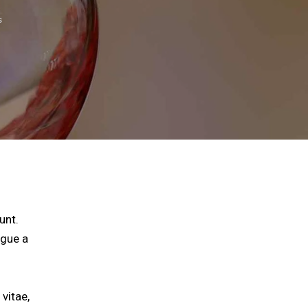
s
unt.
ugue a
 vitae,