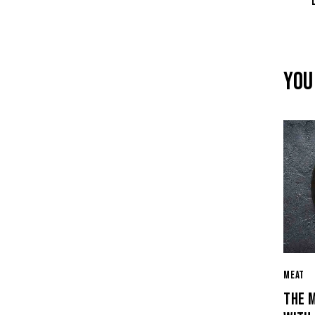
YOU
MEAT
THE 