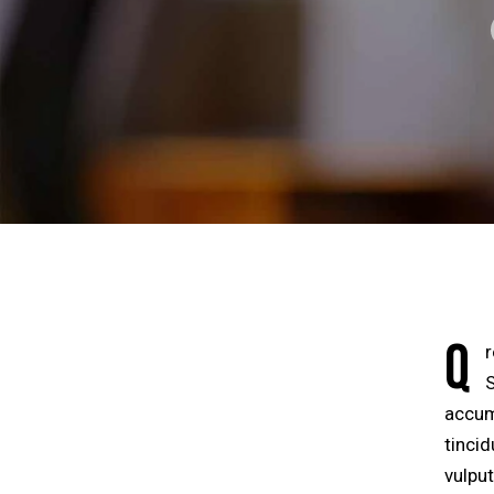
Q
accums
tinci
vulput