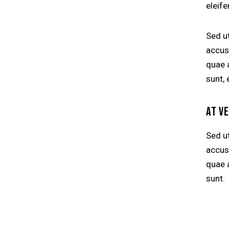
eleife
Sed ut
accus
quae a
sunt, 
AT V
Sed ut
accus
quae a
sunt.