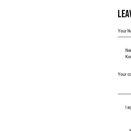
LEA
Na
Ko
I a