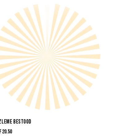
ZLEME BESTOOD
F
20.50