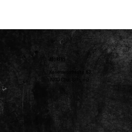
ADDRESS
Kasernenstrasse 83,
7000 Chur, Schweiz