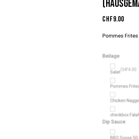
(HAUSGEM
CHF
9.00
Pommes Frites
Beilage
CHF
4.00
Salat
Pommes Frite
Chicken Nagge
checkbox Falaf
Dip Sauce
BBQ Sosse 50