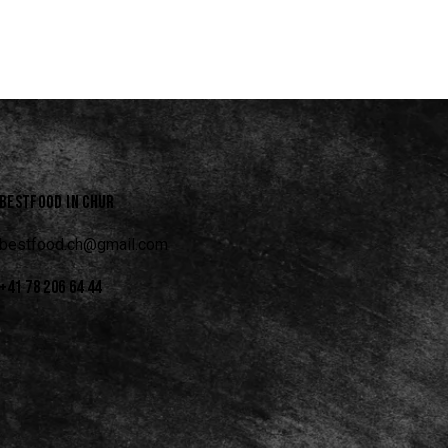
BESTFOOD IN CHUR
bestfood.ch@gmail.com
+41 78 206 64 44