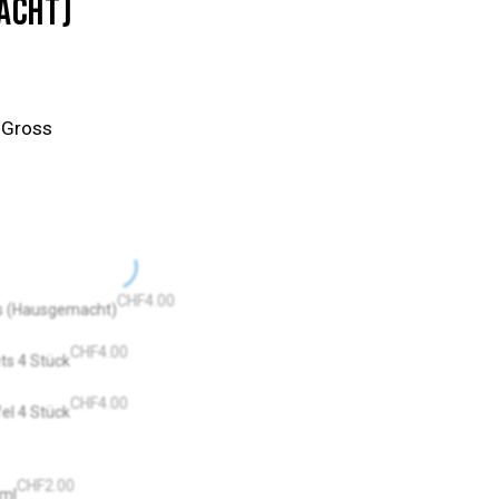
ACHT)
 Gross
CHF
4.00
s (Hausgemacht)
CHF
4.00
ts 4 Stück
CHF
4.00
el 4 Stück
CHF
2.00
 ml