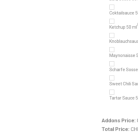
Coktailsauce 5
Ketchup 50 ml
Knoblauchsauc
Maynonaisse 
Scharfe Sosse
Sweet Chili Sa
Tartar Sauce 
Addons Price:
Total Price:
CH