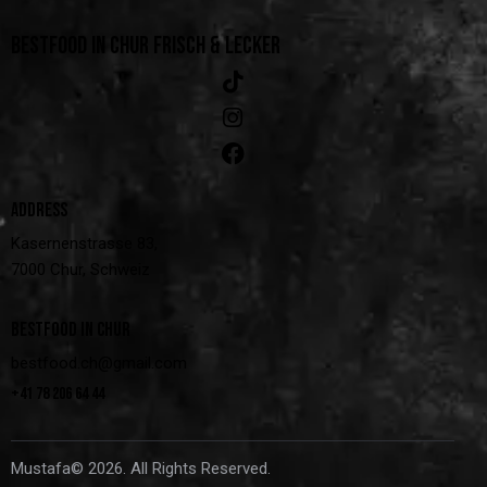
BESTFOOD IN CHUR
FRISCH & LECKER
ADDRESS
Kasernenstrasse 83,
7000 Chur, Schweiz
BESTFOOD IN CHUR
bestfood.ch@gmail.com
+41 78 206 64 44
Mustafa© 2026. All Rights Reserved.