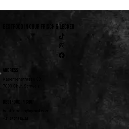
BESTFOOD IN CHUR
FRISCH & LECKER
ADDRESS
Kasernenstrasse 83,
7000 Chur, Schweiz
BESTFOOD IN CHUR
bestfood.ch@gmail.com
+41 78 206 64 44