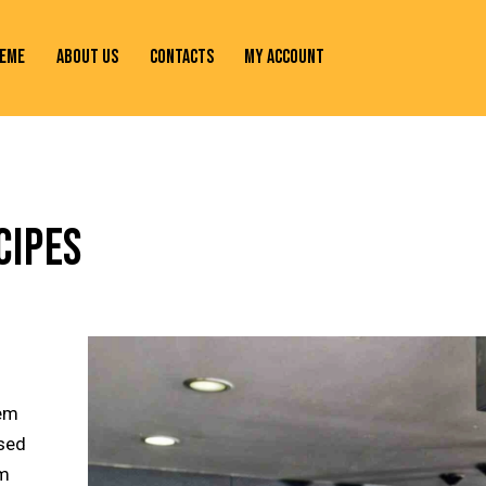
EME
ABOUT US
CONTACTS
MY ACCOUNT
CIPES
tem
 sed
am