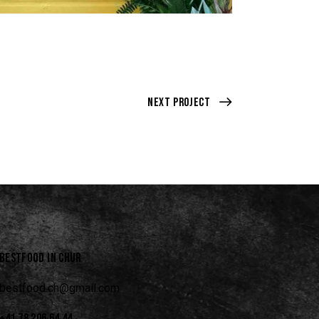
Next Project
BESTFOOD IN CHUR
bestfood.ch@gmail.com
+41 78 206 64 44