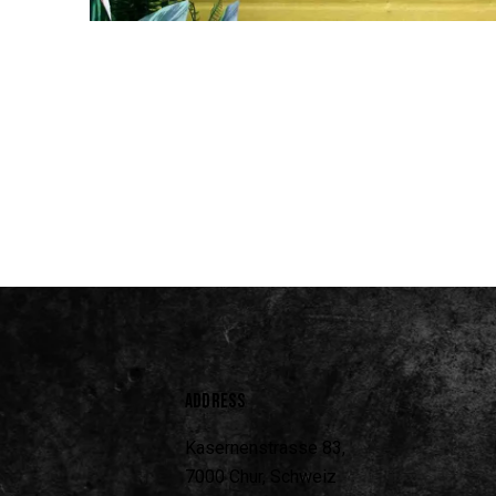
ADDRESS
Kasernenstrasse 83,
7000 Chur, Schweiz