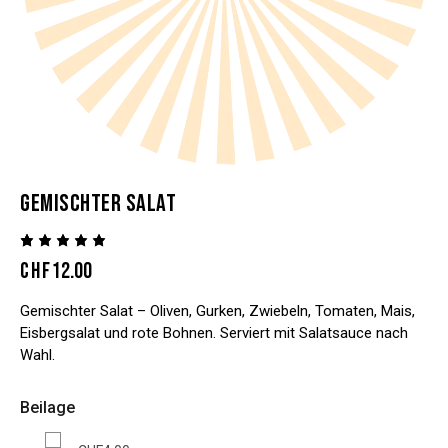
GEMISCHTER SALAT
Bewertet
1
CHF
12.00
mit
5.00
von 5,
basieren
Gemischter Salat – Oliven, Gurken, Zwiebeln, Tomaten, Mais,
d auf
Kundenb
Eisbergsalat und rote Bohnen. Serviert mit Salatsauce nach
ewertung
Wahl.
Beilage