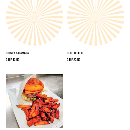
CRISPY KALAMARA
BEEF TELLER
CHF
12.50
CHF
27.50