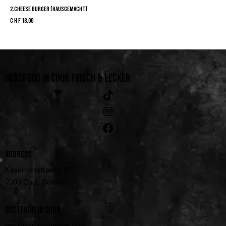
2.CHEESE BURGER (HAUSGEMACHT)
CHF
18.00
BESTFOOD IN CHUR
FRISCH & LECKER
ADDRESS
Kasernenstrasse 83,
7000 Chur, Schweiz
BESTFOOD IN CHUR
bestfood.ch@gmail.com