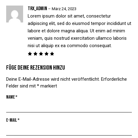
TRX_admin
–
März 24, 2023
Lorem ipsum dolor sit amet, consectetur
adipiscing elit, sed do eiusmod tempor incididunt ut
labore et dolore magna aliqua. Ut enim ad minim
veniam, quis nostrud exercitation ullamco laboris
nisi ut aliquip ex ea commodo consequat.
Bewertet
mit
5
Füge deine Rezension hinzu
von 5
Deine E-Mail-Adresse wird nicht veröffentlicht.
Erforderliche
Felder sind mit
*
markiert
Name
*
E-Mail
*