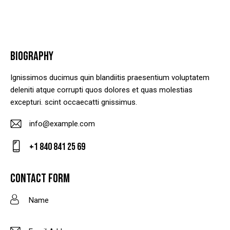
BIOGRAPHY
Ignissimos ducimus quin blandiitis praesentium voluptatem
deleniti atque corrupti quos dolores et quas molestias
excepturi. scint occaecatti gnissimus.
info@example.com
E-
+1 840 841 25 69
m
Ph
ail
on
CONTACT FORM
:
e: