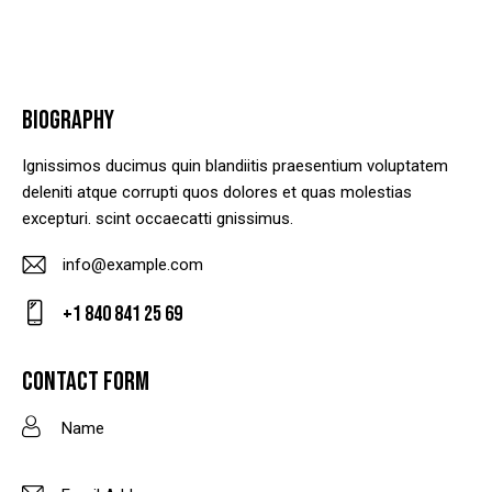
BIOGRAPHY
Ignissimos ducimus quin blandiitis praesentium voluptatem
deleniti atque corrupti quos dolores et quas molestias
excepturi. scint occaecatti gnissimus.
info@example.com
E-
+1 840 841 25 69
m
Ph
ail
on
CONTACT FORM
:
e: