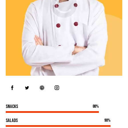
Snacks
80%
Salads
90%