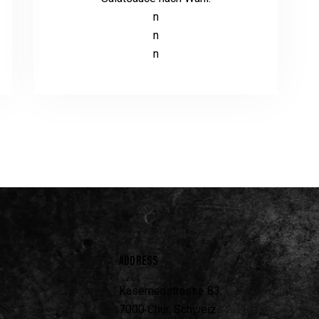
n
n
n
ADDRESS
Kasernenstrasse 83,
7000 Chur, Schweiz